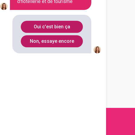
d'hôtellerie et de tourisme
En initial
Oui c'est bien ça
Non, essaye encore
En initial
En initial