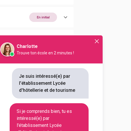
En initial
En initial
Charlotte
Trouve ton école en 2 minutes !
En initial
Je suis intéressé(e) par
l'établissement Lycée
d'hôtellerie et de tourisme
En initial
Si je comprends bien, tu es
En initial
intéressé(e) par
l'établissement Lycée