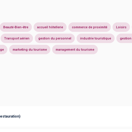
Beauté-Bien-être
accueil hôtellerie
commerce de proximité
Loisirs
Transport aérien
gestion du personnel
industrie touristique
gestion
age
marketing du tourisme
management du tourisme
restauration)