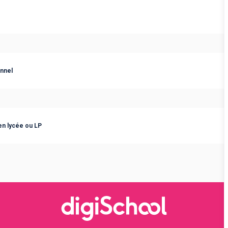
nnel
 en lycée ou LP