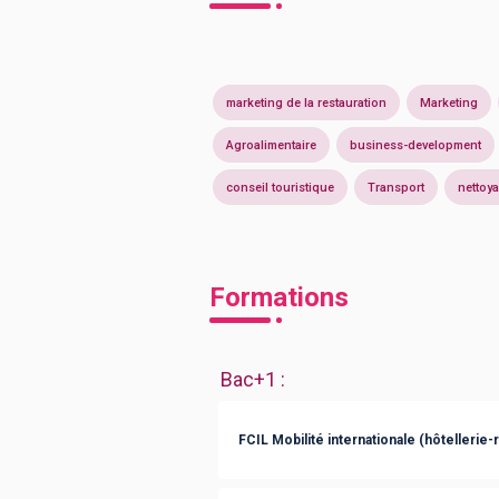
marketing de la restauration
Marketing
Agroalimentaire
business-development
conseil touristique
Transport
nettoy
Formations
Bac+1
:
FCIL Mobilité internationale (hôtellerie-