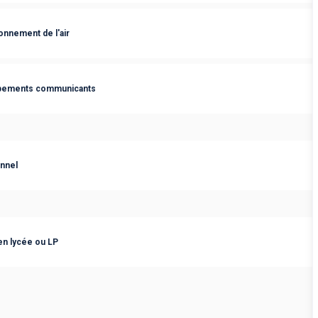
ionnement de l'air
uipements communicants
nnel
 en lycée ou LP