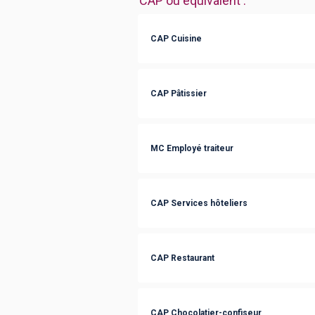
CAP ou équivalent
:
CAP Cuisine
CAP Pâtissier
MC Employé traiteur
CAP Services hôteliers
CAP Restaurant
CAP Chocolatier-confiseur