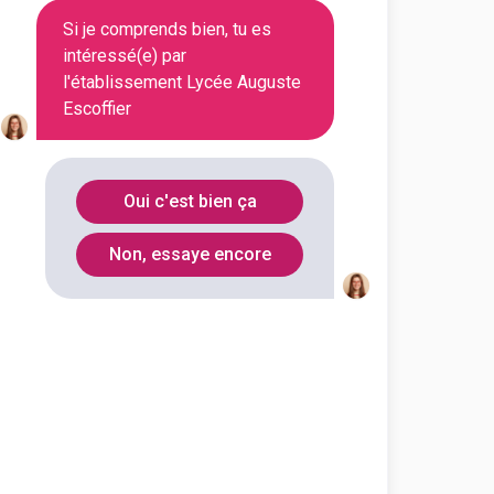
Si je comprends bien, tu es
En initial
intéressé(e) par
l'établissement Lycée Auguste
Escoffier
En initial
Oui c'est bien ça
Non, essaye encore
En initial
En initial