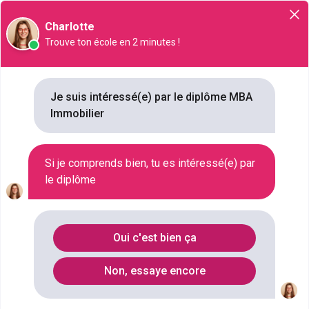
Orientation
Charlotte
Trouve ton école en 2 minutes !
MBA Immobilier
Je suis intéressé(e) par le diplôme MBA
NIVEAU SCOLAIRE
Immobilier
BAC+5
SECTEUR D'ACTIVITÉ
GESTION DE PATRIMOINE
Si je comprends bien, tu es intéressé(e) par
DURÉE
le diplôme
2 ANNÉES
COMBIEN
18 ÉCOLES
Oui c'est bien ça
Liste des MBA
Non, essaye encore
Qu'est ce que le diplôme MBA