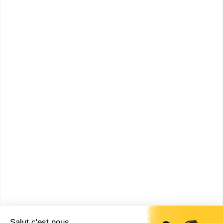
Icademie -
Bouches-du-
Aix-en-
1332
Rhône
Provence
1
2
Les villes en France où faire un BUT
Gestion Administrative et
Commerciale des Organisations (BUT
GACO)
Morlaix
(
3
)