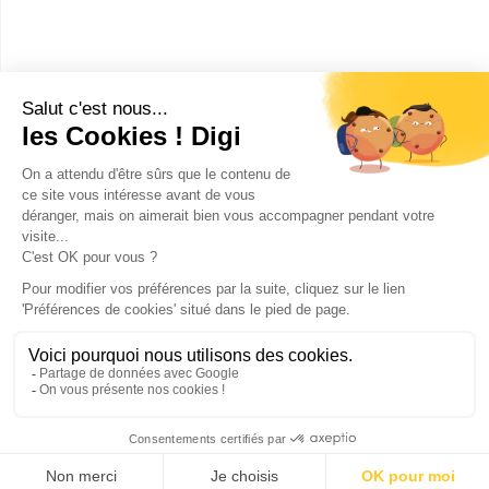
Nîmes
(
1
)
Auch
(
1
)
Auxerre
(
1
)
Publicité sur le réseau digiSchool
C.G.U/C.G.V
Contact
Tous droits réservés 2011-
2026