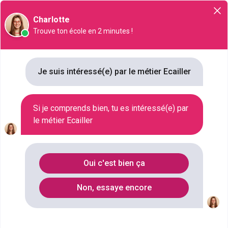
Orientation
Charlotte
Trouve ton école en 2 minutes !
Ecailler
Je suis intéressé(e) par le métier Ecailler
NIVEAU SCOLAIRE
CAP OU ÉQUIVALENT
Si je comprends bien, tu es intéressé(e) par
SECTEUR D'ACTIVITÉ
le métier Ecailler
PISCICULTURE , AGRICULTURE , ARTISANAT , POISSONNERIE
SALAIRE
1120 € / MOIS À 1390 € / MOIS
Oui c'est bien ça
Qu'est ce que le métier Ecailler ?
Non, essaye encore