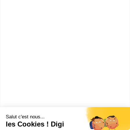
rang
Comment devenir Chef de
rang ?
Combien gagne un Chef de
rang ?
Ces métiers peuvent aussi