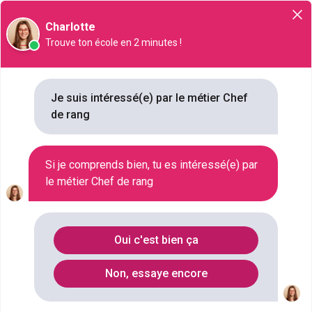
Orientation
Charlotte
Trouve ton école en 2 minutes !
Chef de rang
Je suis intéressé(e) par le métier Chef
de rang
NIVEAU SCOLAIRE
CAP OU ÉQUIVALENT
SECTEUR D'ACTIVITÉ
Si je comprends bien, tu es intéressé(e) par
GESTION DU PERSONNEL , MANAGEMENT , OENOLOGIE , SERVICE , RESTAURATION , HÔTELLERIE , ACCUEIL , MANAGEMENT RESTAURATION
le métier Chef de rang
SALAIRE
1100 € / MOIS À 2500 € / MOIS
Oui c'est bien ça
Qu'est ce que le métier Chef de
Non, essaye encore
rang ?