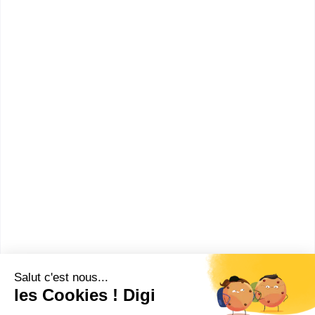
CFA de
l'AFPIA Sud-
Rhône
6900
Est
CFA de
l'AFPIA
Vendée
8560
OUEST
Les villes en France où faire un
Vendeur-agenceur de cuisines et de
salles de bains
Montaigu
(
1
)