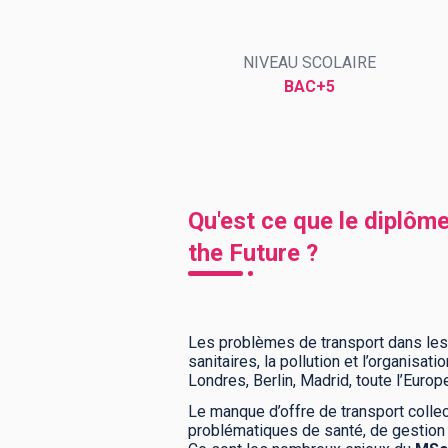
NIVEAU SCOLAIRE
BTS
Écoles
Masters
BAC+5
Licences pro
Articles
CAP
Bac pro
Qu'est ce que le diplôm
Bachelors
the Future ?
Les problèmes de transport dans les 
sanitaires, la pollution et l’organis
Londres, Berlin, Madrid, toute l’Euro
Le manque d’offre de transport collec
problématiques de santé, de gestion d