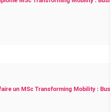
diplôme MSc Transforming Mobility : Busi
 faire un MSc Transforming Mobility : Bu