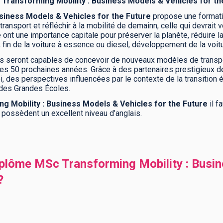
Transforming Mobility : Business Models & Vehicles for th
siness Models & Vehicles for the Future
propose une formati
transport et réfléchir à la mobilité de demainn, celle qui devrait 
nt une importance capitale pour préserver la planète, réduire la p
fin de la voiture à essence ou diesel, développement de la voit
s seront capables de concevoir de nouveaux modèles de transport
s 50 prochaines années. Grâce à des partenaires prestigieux de
, des perspectives influencées par le contexte de la transition
des Grandes Écoles.
g Mobility : Business Models & Vehicles for the Future
il 
s possèdent un excellent niveau d’anglais.
plôme MSc Transforming Mobility : Busi
?