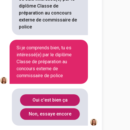
diplôme Classe de
préparation au concours
externe de commissaire de
Département
Code Postal
police
Rhône
69450
Si je comprends bien, tu es
intéressé(e) par le diplôme
Puy-de-
63008
Classe de préparation au
Dôme
concours externe de
commissaire de police
rs externe de
Oui c'est bien ça
Non, essaye encore