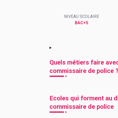
NIVEAU SCOLAIRE
BTS
Écoles
Masters
BAC+5
Licences pro
Articles
CAP
Bac pro
Bachelors
Quels métiers faire ave
commissaire de police 
Ecoles qui forment au d
commissaire de police