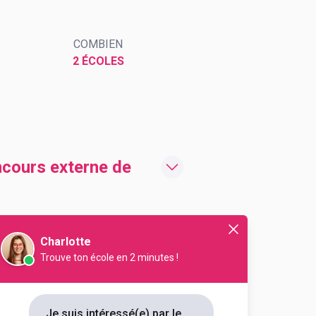
COMBIEN
2 ÉCOLES
ncours externe de
Charlotte
Trouve ton école en 2 minutes !
s externe de
Je suis intéressé(e) par le