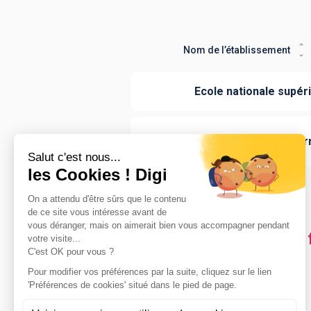
Nom de l’établissement
Ecole nationale supér
Ecole de droit de Cle
Les villes en France où
commissaire de police
Clermont-Ferrand
(
1
)