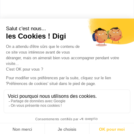
Ces métiers peuvent aussi
t'intéresser
Publicité sur le réseau digiSchool
C.G.U/C.G.V
Contact
Tous droits réservés 2011-
2026