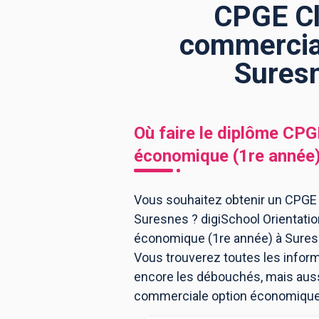
CPGE Cl
commercial
BTS
Écoles
Masters
Suresn
Licences pro
Articles
CAP
Où faire le diplôme
CPGE
Bac pro
économique (1re année
Bachelors
Vous souhaitez obtenir un CPGE
Suresnes ? digiSchool Orientati
économique (1re année) à Sures
Vous trouverez toutes les infor
encore les débouchés, mais aussi
commerciale option économique 