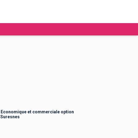
tudier à l'étranger
Ecoles de commerce
Job étudiant
BAFA
Ecoles d'ingénieur
ie étudiante
Universités
ogement étudiant
 Economique et commerciale option
 Suresnes
ourses