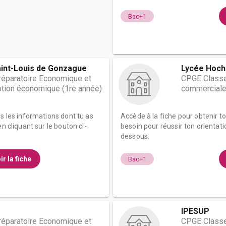
Bac+1
aint-Louis de Gonzague
Lycée Hoc
éparatoire Economique et
CPGE Classe
tion économique (1re année)
commerciale
es les informations dont tu as
Accède à la fiche pour obtenir t
n cliquant sur le bouton ci-
besoin pour réussir ton orientati
dessous.
ir la fiche
Bac+1
IPESUP
éparatoire Economique et
CPGE Classe