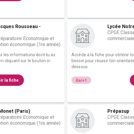
acques Rousseau -
Lycée Notr
CPGE Classe
éparatoire Economique et
commerciale
tion économique (1re année)
es les informations dont tu as
Accède à la fiche pour obtenir t
n cliquant sur le bouton ci-
besoin pour réussir ton orientati
dessous.
ir la fiche
Bac+1
Monet (Paris)
Prépasup
éparatoire Economique et
CPGE Classe
tion économique (1re année)
commerciale