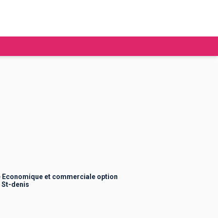
tudier à l'étranger
Ecoles de commerce
Job étudiant
BAFA
Ecoles d'ingénieur
ie étudiante
Universités
ogement étudiant
e Economique et commerciale option
 St-denis
ourses