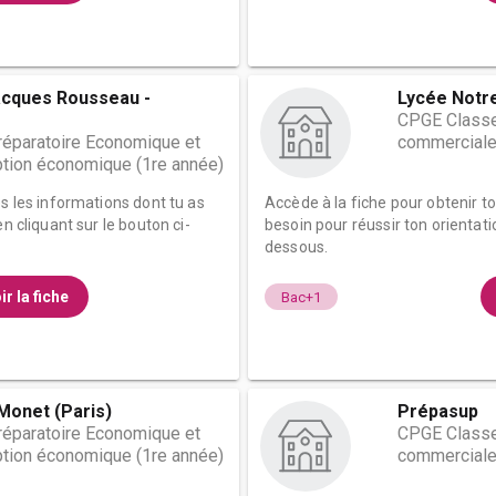
acques Rousseau -
Lycée Notr
CPGE Classe
éparatoire Economique et
commerciale
tion économique (1re année)
es les informations dont tu as
Accède à la fiche pour obtenir t
n cliquant sur le bouton ci-
besoin pour réussir ton orientati
dessous.
ir la fiche
Bac+1
Monet (Paris)
Prépasup
éparatoire Economique et
CPGE Classe
tion économique (1re année)
commerciale