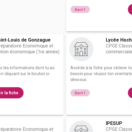
Bac+1
aint-Louis de Gonzague
Lycée Hoc
éparatoire Economique et
CPGE Classe
tion économique (1re année)
commerciale
es les informations dont tu as
Accède à la fiche pour obtenir t
n cliquant sur le bouton ci-
besoin pour réussir ton orientati
dessous.
ir la fiche
Bac+1
IPESUP
éparatoire Economique et
CPGE Classe