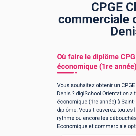
CPGE Cl
commerciale o
BTS
Écoles
Masters
Deni
Licences pro
Articles
CAP
Où faire le diplôme
CPGE
Bac pro
économique (1re année
Bachelors
Vous souhaitez obtenir un CPGE
Denis ? digiSchool Orientation 
économique (1re année) à Saint-
diplôme. Vous trouverez toutes 
rythme ou encore les débouchés, 
Economique et commerciale opti