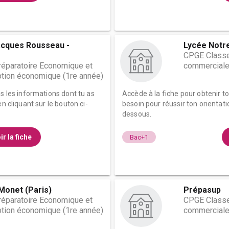
acques Rousseau -
Lycée Notr
CPGE Classe
éparatoire Economique et
commerciale
tion économique (1re année)
es les informations dont tu as
Accède à la fiche pour obtenir t
n cliquant sur le bouton ci-
besoin pour réussir ton orientati
dessous.
ir la fiche
Bac+1
Monet (Paris)
Prépasup
éparatoire Economique et
CPGE Classe
tion économique (1re année)
commerciale