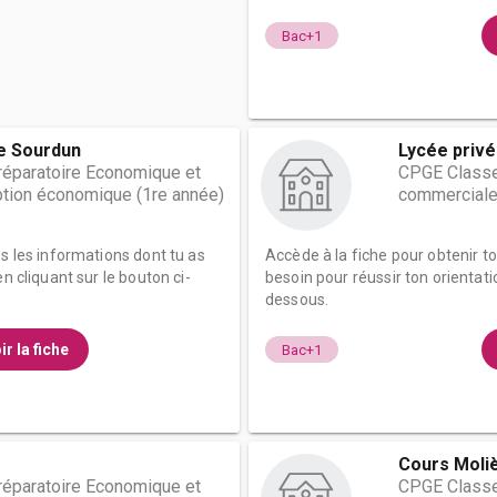
Bac+1
de Sourdun
Lycée privé
éparatoire Economique et
CPGE Classe
tion économique (1re année)
commerciale
es les informations dont tu as
Accède à la fiche pour obtenir t
n cliquant sur le bouton ci-
besoin pour réussir ton orientati
dessous.
ir la fiche
Bac+1
Cours Moli
éparatoire Economique et
CPGE Classe