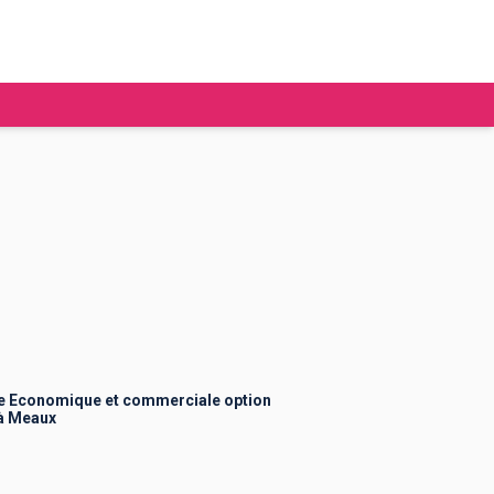
tudier à l'étranger
Ecoles de commerce
Job étudiant
BAFA
Ecoles d'ingénieur
ie étudiante
Universités
ogement étudiant
e Economique et commerciale option
à Meaux
ourses