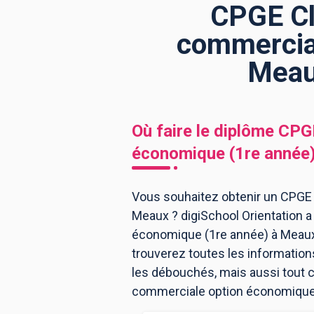
CPGE Cl
commercial
BTS
Écoles
Masters
Meau
Licences pro
Articles
CAP
Où faire le diplôme
CPGE
Bac pro
économique (1re année
Bachelors
Vous souhaitez obtenir un CPGE
Meaux ? digiSchool Orientation 
économique (1re année) à Meaux
trouverez toutes les informatio
les débouchés, mais aussi tout c
commerciale option économique 