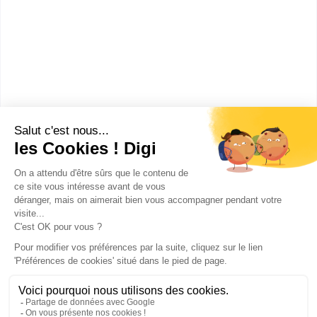
Cours Diderot - Paris
BTS Tourisme
Le Cours Diderot est un campus de 8 écoles : Paris,
Lille, Lyon, Toulouse, Montpellier, Aix-en-Provence,
Marseille, Nice. Le...
Bac+2
Voir la fiche
Publicité sur le réseau digiSchool