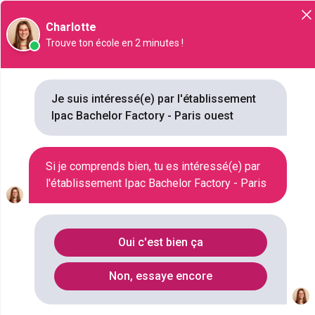
Orientation
Charlotte
Trouve ton école en 2 minutes !
Je suis intéressé(e) par l'établissement
Site Web
Ipac Bachelor Factory - Paris ouest
Si je comprends bien, tu es intéressé(e) par
Ipac Bachelor Factory - Paris
l'établissement Ipac Bachelor Factory - Paris
ouest
38 Rue Anatole France Île-de-France France Hauts-de-Seine,
92300, Levallois-Perret
Oui c'est bien ça
Je veux être recontacté(e) par
cette école
Non, essaye encore
VILLE