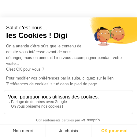
Le Cerfal est un CFA qui propose des formations dans
des Unités de formations par apprentissage et gère
en dir...
Bac+5
Voir la fiche
🚀 Quels sont les débouchés
professionnels après un Bachelor RH
Paris ?
Les diplômés peuvent occuper des postes tels que