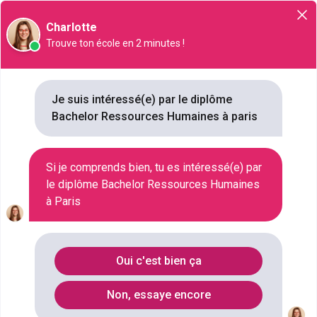
Orientation
Charlotte
Trouve ton école en 2 minutes !
Je suis intéressé(e) par le diplôme
Bachelor Ressources Humaines à paris
Où faire le diplôme
Bachelor
Ressources Humaines
à
Paris
?
Si je comprends bien, tu es intéressé(e) par
le diplôme Bachelor Ressources Humaines
à Paris
🎓
Bachelor Ressources Humaines (RH)
à Paris : Devenez un Expert du
Oui c'est bien ça
Management des Talents
Non, essaye encore
Le
Bachelor Ressources Humaines (RH)
est une