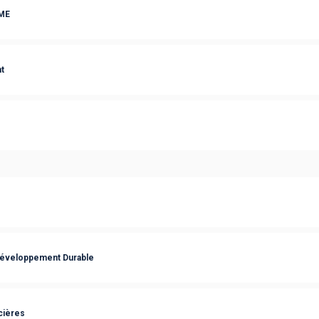
PME
t
Développement Durable
cières