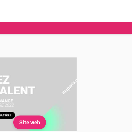
tudier à l'étranger
Ecoles de commerce
Job étudiant
BAFA
Ecoles d'ingénieur
ie étudiante
Universités
ogement étudiant
ourses
Site web