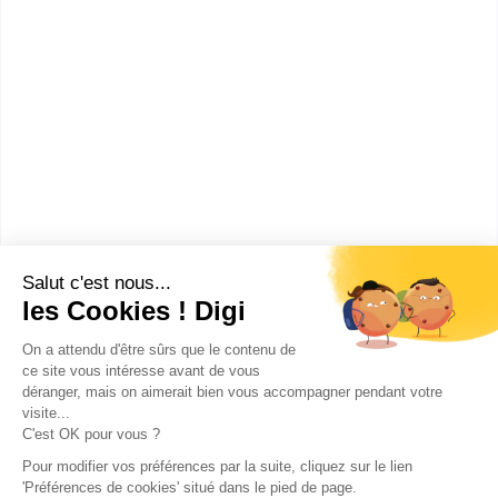
Ipac Bachelor Factory -
Annecy
BACHELOR MARKETING
COMMUNICATION 360
Au coeur des Alpes, l'école de commerce Ipac
Bachelor Factory d'Annecy permet aux étudiants
d'étudier dans un cadre sp...
Bac+3
Voir la fiche