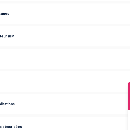
aines
ateur BIM
lications
es sécurisées