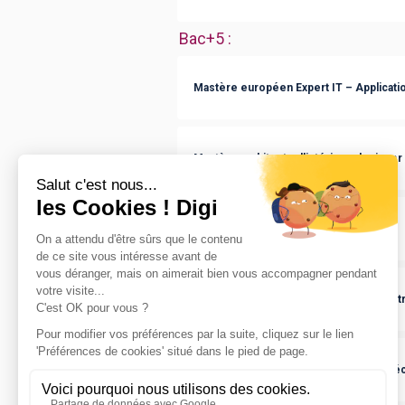
Bac+5
:
Mastère européen Expert IT – Applicatio
Mastère architecte d’intérieur-designer
Mastère Directeur Artistique
Mastère Management et Stratégie d'ent
Mastère européen Expert IT – Cybersécur