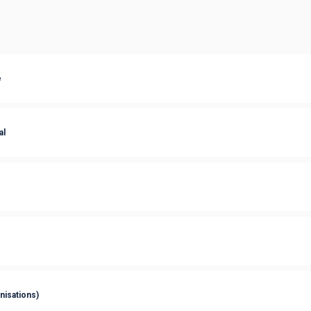
e
al
nisations)