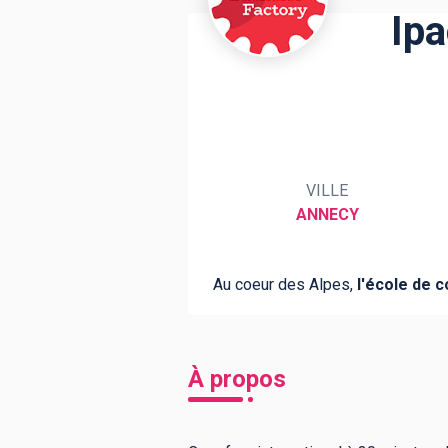
Ipa
BTS
Écoles
Masters
Licences pro
Articles
CAP
VILLE
Bac pro
ANNECY
Bachelors
Au coeur des Alpes,
l'école de 
À propos