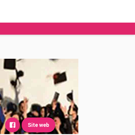
tudier à l'étranger
Ecoles de commerce
Job étudiant
BAFA
Ecoles d'ingénieur
ie étudiante
Universités
ogement étudiant
ourses
Site web