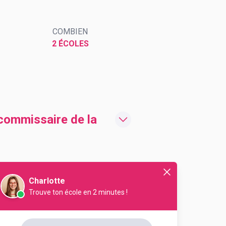
COMBIEN
2 ÉCOLES
 commissaire de la
Charlotte
ssaire de la police
Trouve ton école en 2 minutes !