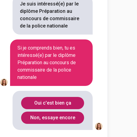
Je suis intéressé(e) par le
diplôme Préparation au
concours de commissaire
Département
Code Postal
de la police nationale
Bouches-du-
13290
Rhône
Si je comprends bien, tu es
intéressé(e) par le diplôme
Préparation au concours de
Hauts-de-
92240
commissaire de la police
Seine
nationale
Oui c'est bien ça
issaire de la police
Non, essaye encore