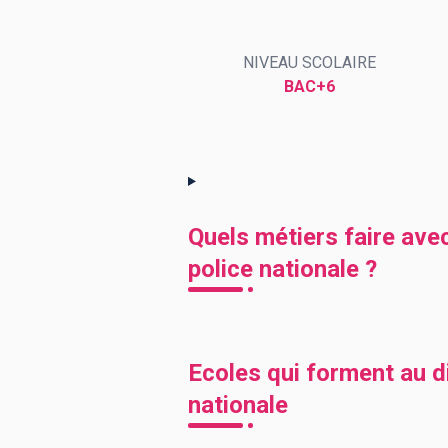
NIVEAU SCOLAIRE
BTS
Écoles
Masters
BAC+6
Licences pro
Articles
CAP
Bac pro
Bachelors
Quels métiers faire ave
police nationale ?
Ecoles qui forment au d
nationale