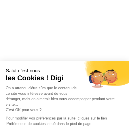
IPAG Online
Paris
7500
1
2
Les villes en France où faire un MSc
Project Management
Clermont-Ferrand
(
2
)