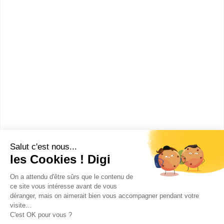
1
2
Les villes en France où faire un MBA
E-Business
Paris
(
4
)
Bègles
(
1
)
Vincennes
(
1
)