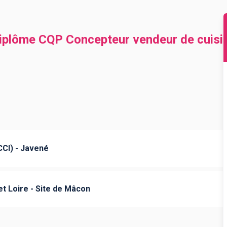
diplôme CQP Concepteur vendeur de cuis
CCI) - Javené
t Loire - Site de Mâcon