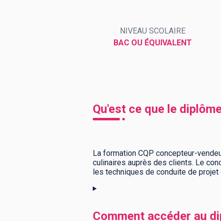
NIVEAU SCOLAIRE
BTS
Écoles
Masters
BAC OU ÉQUIVALENT
Licences pro
Articles
CAP
Bac pro
Qu'est ce que le diplô
Bachelors
La formation CQP concepteur-vendeur 
culinaires auprès des clients. Le con
les techniques de conduite de projet d
Comment accéder au di