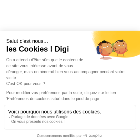
Combien gagne un Garde-côte
?
Ces métiers peuvent aussi
t'intéresser
Publicité sur le réseau digiSchool
C.G.U/C.G.V
Contact