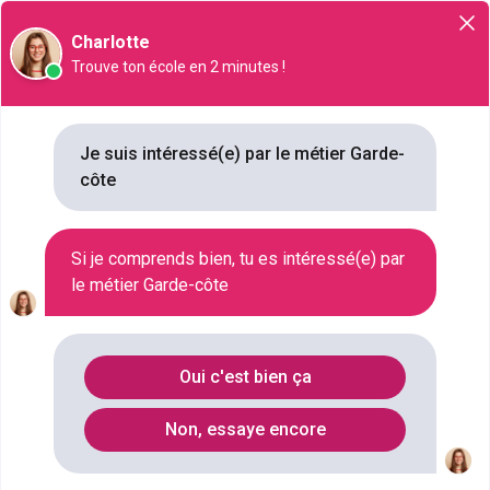
Orientation
Charlotte
Trouve ton école en 2 minutes !
Garde-côte
Je suis intéressé(e) par le métier Garde-
côte
NIVEAU SCOLAIRE
BAC+3
SECTEUR D'ACTIVITÉ
Si je comprends bien, tu es intéressé(e) par
NAVIGATION , FONCTION PUBLIQUE , DOUANE , PORT , MÉTIERS MARITIMES , DÉFENSE
le métier Garde-côte
SALAIRE
1300 € / MOIS À 1900 € / MOIS
Oui c'est bien ça
Qu'est ce que le métier Garde-côte
Non, essaye encore
?