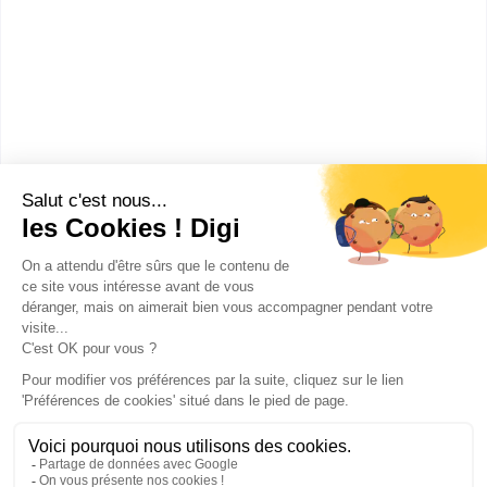
INSPÉ - Institut national
supérieur du profe...
Master MEEF Arts, lettres,
langues mention métiers de
l'enseignement, de l'éducation et
de la ...
Accède à la fiche pour obtenir toutes les
informations dont tu as besoin pour réussir ton
orientation en cliquant sur le bouton ci-dessous.
Bac+5
Voir la fiche
Publicité sur le réseau digiSchool