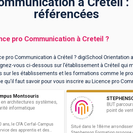
ommunication à Créteil :
référencées
nce pro Communication
à
Creteil
?
e pro Communication à Créteil ? digiSchool Orientation 
gnez-vous ci-dessous sur l'établissement à Créteil qui 
ns sur les établissements et les formations comme le p
 qu'il faut savoir pour vous inscrire au Licence pro Comm
ampus Montsouris
STEPHENS
 en architectures systèmes,
BUT parcour
rité informatique
point de ven
40 ans, le CFA Cerfal-Campus
Situé dans le 18ème arrondissem
vice des apprentis et des...
Stephenson Formation propose d