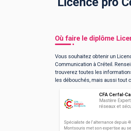
Licence pro C
BTS
Écoles
Masters
Licences pro
Articles
Où faire le diplôme
Lice
CAP
Bac pro
Vous souhaitez obtenir un Licenc
Communication à Créteil. Rensei
Bachelors
trouverez toutes les informatio
les débouchés, mais aussi tout ce
CFA Cerfal-C
Mastère Expert
réseaux et sécu
Spécialiste de l'alternance depuis 
Montsouris met son expertise au ser