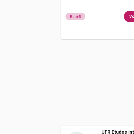
Vo
Bac+5
UFR Etudes int