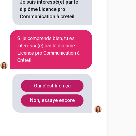
e communication spécialité
Je suis intéressé(e) par le
diplôme Licence pro
Communication à creteil
outes les informations dont tu as
on en cliquant sur le bouton ci-
Si je comprends bien, tu es
Voir la fiche
intéressé(e) par le diplôme
Licence pro Communication à
Créteil
Descartes
Sciences humaines et sociales
 techniques de communication
Oui c'est bien ça
outes les informations dont tu as
Non, essaye encore
on en cliquant sur le bouton ci-
Voir la fiche