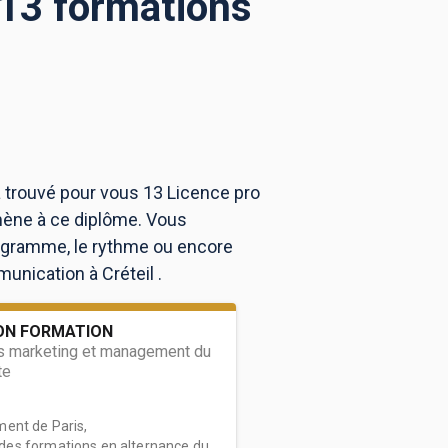
 13 formations
a trouvé pour vous 13 Licence pro
mène à ce diplôme. Vous
rogramme, le rythme ou encore
unication à Créteil .
ON FORMATION
s marketing et management du
te
ent de Paris,
es formations en alternance du...