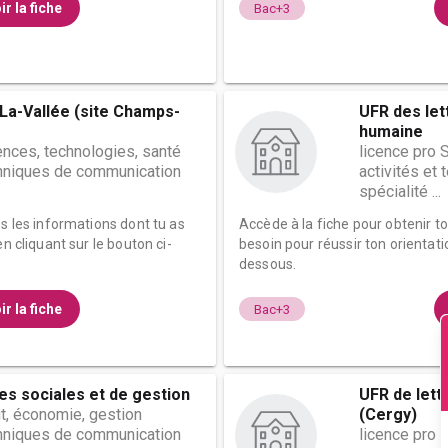
ir la fiche
Bac+3
La-Vallée (site Champs-
UFR des let
humaine
ences, technologies, santé
licence pro 
chniques de communication
activités et
spécialité ...
es les informations dont tu as
Accède à la fiche pour obtenir t
n cliquant sur le bouton ci-
besoin pour réussir ton orientati
dessous.
ir la fiche
Bac+3
es sociales et de gestion
UFR de lett
it, économie, gestion
(Cergy)
chniques de communication
licence pro A