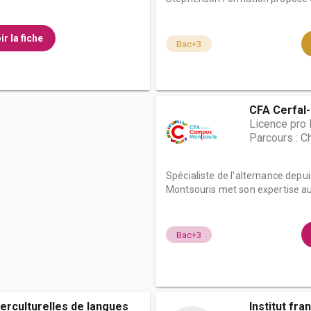
ir la fiche
Bac+3
CFA Cerfal
Licence pro 
Parcours : C
Spécialiste de l'alternance depu
Montsouris met son expertise au 
Bac+3
erculturelles de langues
Institut fra