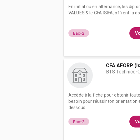
En initial ou en alternance, les di
VALUES & le CFA ISIFA, offrent la do
Vo
Bac+2
CFA AFORP (Is
BTS Technico-
Accède à la fiche pour obtenir tout
besoin pour réussir ton orientation e
dessous.
Vo
Bac+2