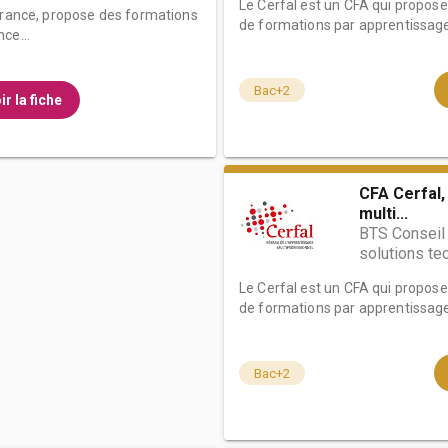
Le Cerfal est un CFA qui propos
 France, propose des formations
de formations par apprentissage e
ce...
Bac+2
ir la fiche
CFA Cerfal,
multi...
BTS Conseil 
solutions te
Le Cerfal est un CFA qui propos
de formations par apprentissage e
Bac+2