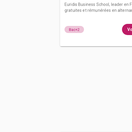
Euridis Business School, leader en
gratuites et rémunérées en alternan
Vo
Bac+2