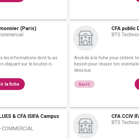
emonnier (Paris)
CFA public 
Commercial
BTS Technic
es les informations dont tu as
Accède à la fiche pour obtenir t
n cliquant sur le bouton ci-
besoin pour réussir ton orientati
dessous.
ir la fiche
Bac+2
LUES & CFA ISIFA Campus
CFA CCIV I
BTS Technic
O-COMMERCIAL