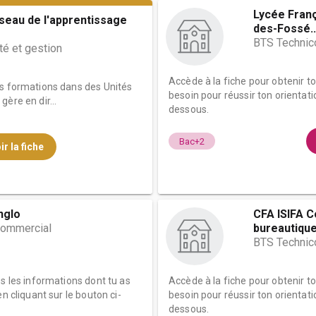
Lycée Franç
éseau de l'apprentissage
des-Fossé..
BTS Technic
té et gestion
Accède à la fiche pour obtenir t
es formations dans des Unités
besoin pour réussir ton orientati
ère en dir...
dessous.
Bac+2
ir la fiche
nglo
CFA ISIFA 
commercial
bureautiqu
BTS Technic
es les informations dont tu as
Accède à la fiche pour obtenir t
n cliquant sur le bouton ci-
besoin pour réussir ton orientati
dessous.