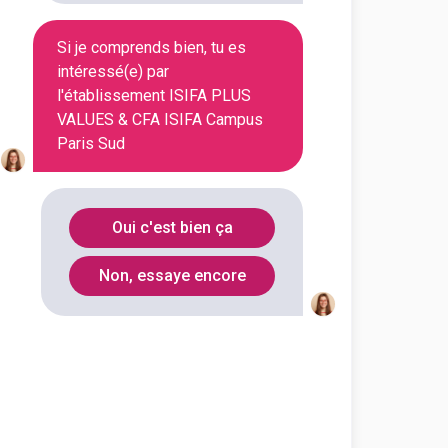
En alternance
En initial
Si je comprends bien, tu es
intéressé(e) par
l'établissement ISIFA PLUS
En alternance
En initial
VALUES & CFA ISIFA Campus
Paris Sud
En alternance
En initial
Oui c'est bien ça
En alternance
En initial
Non, essaye encore
En alternance
En initial