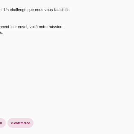
n. Un challenge que nous vous facilitons
nnent leur envol, voilà notre mission.
s.
on
e-commerce