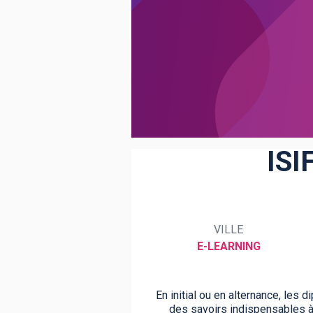
BTS
Écoles
Masters
Licences pro
Articles
CAP
Bac pro
ISI
Bachelors
VILLE
E-LEARNING
En initial ou en alternance, les
des savoirs indispensables à 