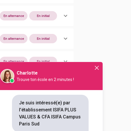
En alternance
En initial
En alternance
En initial
En alternance
En initial
Charlotte
Trouve ton école en 2 minutes !
En alternance
En initial
Je suis intéressé(e) par
l'établissement ISIFA PLUS
En alternance
En initial
VALUES & CFA ISIFA Campus
Paris Sud