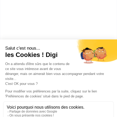
Lycée Jean Jaurès
(Argenteuil)
BTS Electrotechnique
Accède à la fiche pour obtenir toutes les
informations dont tu as besoin pour réussir ton
orientation en cliquant sur le bouton ci-dessous.
Bac+2
Voir la fiche
Publicité sur le réseau digiSchool