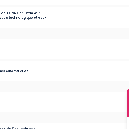
ogies de l'industrie et du
ation technologique et éco-
èmes automatiques
es de l'industrie et du