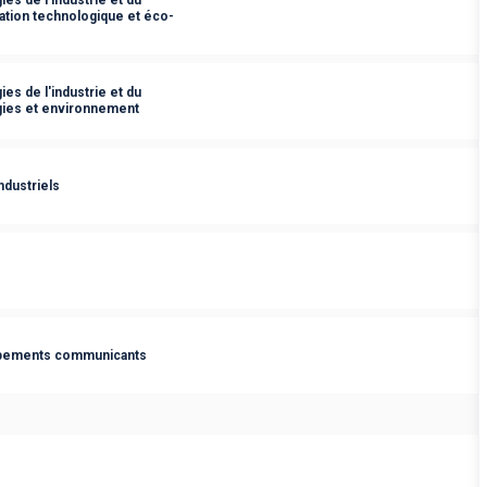
ation technologique et éco-
es de l'industrie et du
gies et environnement
dustriels
uipements communicants