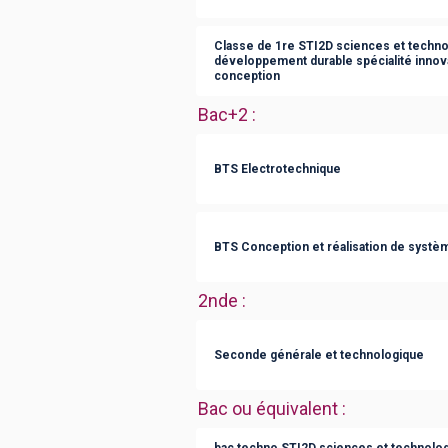
Classe de 1re STI2D sciences et technol
développement durable spécialité innov
conception
Bac+2
:
BTS Electrotechnique
BTS Conception et réalisation de syst
2nde
:
Seconde générale et technologique
Bac ou équivalent
:
bac techno STI2D sciences et technologi