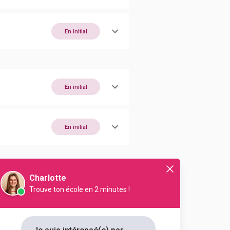
En initial
En initial
En initial
Charlotte
En initial
Trouve ton école en 2 minutes !