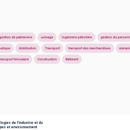
gestion de patrimoine
usinage
ingénierie pétrolière
gestion du personn
utique
distribution
Transport
transport des marchandises
mécani
ransport ferroviaire
Construction
Bâtiment
ogies de l'industrie et du
gies et environnement