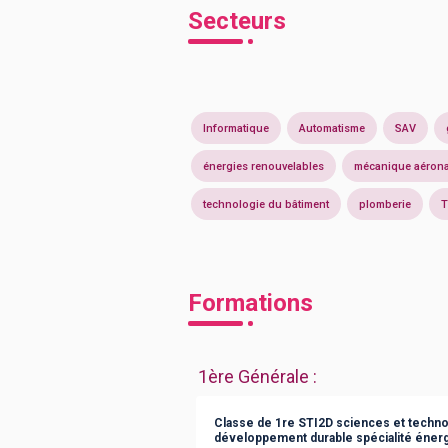
Secteurs
Informatique
Automatisme
SAV
énergies renouvelables
mécanique aérona
technologie du bâtiment
plomberie
T
Formations
1ère Générale
:
Classe de 1re STI2D sciences et technol
développement durable spécialité éner