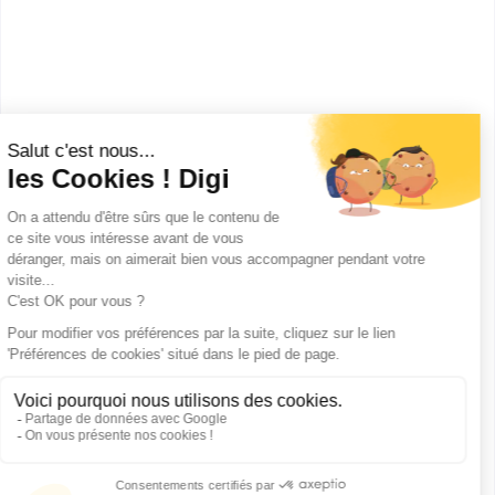
BTS Assurance
Accède à la fiche pour obtenir toutes les
informations dont tu as besoin pour réussir ton
orientation en cliquant sur le bouton ci-dessous.
Bac+2
Voir la fiche
Publicité sur le réseau digiSchool
C.G.U/C.G.V
Contact