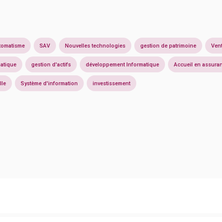
tomatisme
SAV
Nouvelles technologies
gestion de patrimoine
Ven
atique
gestion d'actifs
développement Informatique
Accueil en assura
lle
Système d'information
investissement