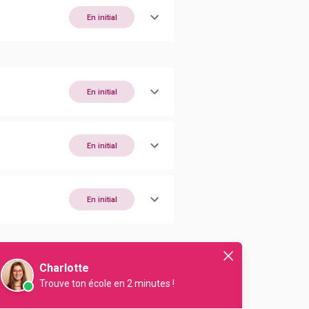
En initial
En initial
En initial
En initial
Charlotte
En initial
Trouve ton école en 2 minutes !