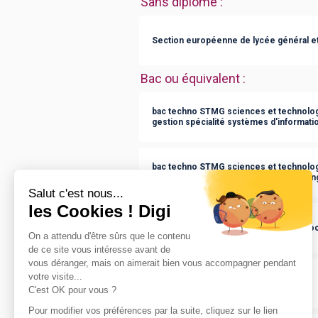
Sans diplôme
:
Section européenne de lycée général e
Bac ou équivalent
:
bac techno STMG sciences et technolog
gestion spécialité systèmes d'informati
bac techno STMG sciences et technolog
gestion spécialité mercatique (marketin
bac général ES série économique et soc
bac général S série scientifique