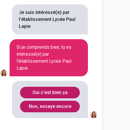
Je suis intéressé(e) par
En initial
l'établissement Lycée Paul
Lapie
Si je comprends bien, tu es
En initial
intéressé(e) par
l'établissement Lycée Paul
Lapie
En initial
Oui c'est bien ça
En initial
Non, essaye encore
En initial