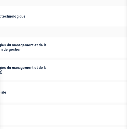
t technologique
ies du management et de la
on de gestion
ies du management et de la
g)
iale