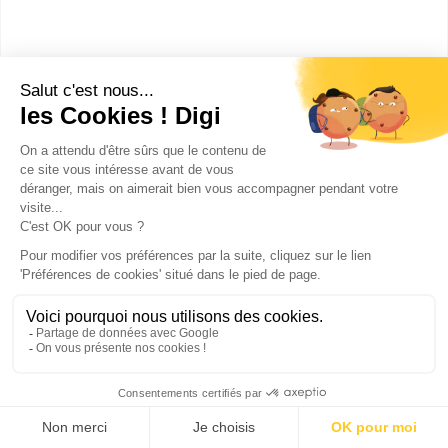
🎯 Débouchés professionnels après
un Bachelor Marketing :
Un Bachelor Marketing prépare les étudiants à
diverses fonctions passionnantes et variées
dans le milieu professionnel, notamment :
Chargé(e) de marketing ou assistant(e)
marketing
: participe à élaboration et à la
mise en œuvre des stratégies marketing.
Chargé(e) de communication
: organise et
coordonne les campagnes de
communication pour promouvoir l'image de
l'entreprise.
Chef(fe) de produit junior
: contribue au
développement, au lancement et au suivi
de produits et services commercialisés.