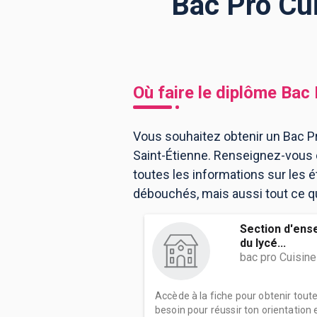
Bac Pro Cui
BTS
Écoles
Masters
Licences pro
Articles
Où faire le diplôme
Bac 
CAP
Bac pro
Vous souhaitez obtenir un Bac Pr
Saint-Étienne. Renseignez-vous 
Bachelors
toutes les informations sur les
débouchés, mais aussi tout ce qu'
Section d'ens
du lycé...
bac pro Cuisine
Accède à la fiche pour obtenir tout
besoin pour réussir ton orientation e