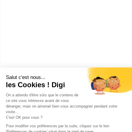
CAP Services en brasserie-café
MC Employé traiteur
MC Employé barman
Sans diplôme
:
Section européenne de lycée professionnel