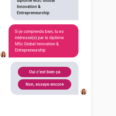
diplôme MSc Global
Département
Code Postal
Innovation &
Entrepreneurship
Rhône
69130
Si je comprends bien, tu es
Ille-et-
intéressé(e) par le diplôme
35065
Vilaine
MSc Global Innovation &
Entrepreneurship
Paris
75008
Oui c'est bien ça
Non, essaye encore
eneurship