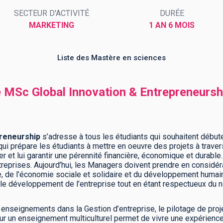
SECTEUR D'ACTIVITÉ
DURÉE
MARKETING
1 AN 6 MOIS
Liste des Mastère en sciences
e MSc Global Innovation & Entrepreneursh
preneurship
s’adresse à tous les étudiants qui souhaitent débu
e qui prépare les étudiants à mettre en oeuvre des projets à trave
 et lui garantir une pérennité financière, économique et durable. E
treprises. Aujourd’hui, les Managers doivent prendre en considé
, de l’économie sociale et solidaire et du développement humain
s, le développement de l’entreprise tout en étant respectueux du
 enseignements dans la Gestion d’entreprise, le pilotage de proje
ur un enseignement multiculturel permet de vivre une expérienc