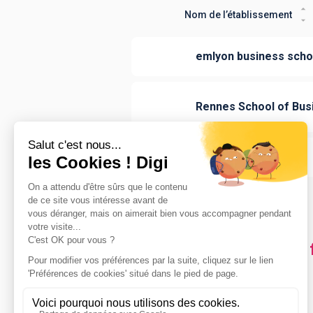
Nom de l’établissement
emlyon business scho
Rennes School of Bus
School of Impact
Les villes en France où
Écully
(
1
)