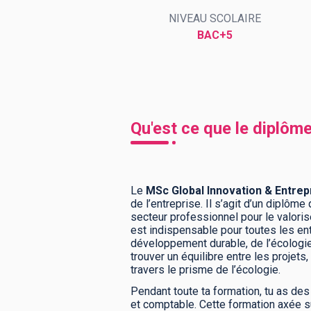
NIVEAU SCOLAIRE
BAC+5
BTS
Écoles
Masters
Licences pro
Articles
CAP
Qu'est ce que le diplôm
Bac pro
Bachelors
Le
MSc Global Innovation & Entre
de l’entreprise. Il s’agit d’un diplôm
secteur professionnel pour le valoriser
est indispensable pour toutes les en
développement durable, de l’écologie
trouver un équilibre entre les projet
travers le prisme de l’écologie.
Pendant toute ta formation, tu as des
et comptable. Cette formation axée s