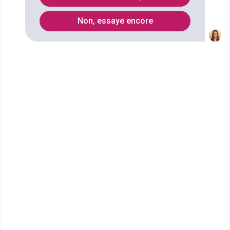
Liste des Master professionnel
Non, essaye encore
Quels métiers faire avec un
diplôme Master pro Droit,
économie, gestion mention droit
des affaires spécialité droit des
affaires internationales ?
Ecoles qui forment au diplôme Master
pro Droit, économie, gestion mention
droit des affaires spécialité droit des
affaires internationales