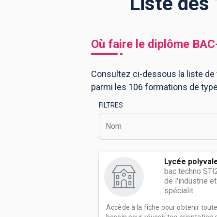
Liste des
BTS
Écoles
Masters
Où faire le diplôme
BAC
Licences pro
Articles
Consultez ci-dessous la liste de
CAP
parmi les 106 formations de typ
Bac pro
FILTRES
Bachelors
Nom
Lycée polyval
bac techno STI
de l'industrie 
spécialit...
Accède à la fiche pour obtenir tout