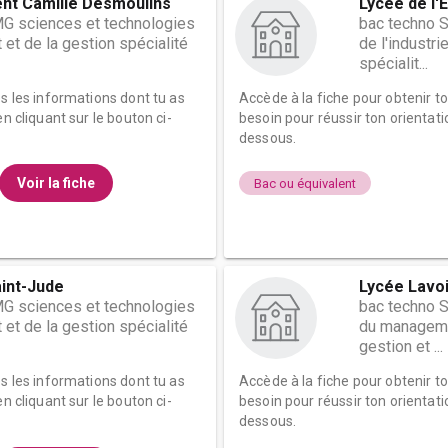
ent Camille Desmoulins
Lycée de l'
G sciences et technologies
bac techno 
t de la gestion spécialité
de l'industr
spécialit...
es les informations dont tu as
Accède à la fiche pour obtenir t
n cliquant sur le bouton ci-
besoin pour réussir ton orientati
dessous.
Voir la fiche
Bac ou équivalent
aint-Jude
Lycée Lavoi
G sciences et technologies
bac techno 
t de la gestion spécialité
du managemen
gestion et ...
es les informations dont tu as
Accède à la fiche pour obtenir t
n cliquant sur le bouton ci-
besoin pour réussir ton orientati
dessous.