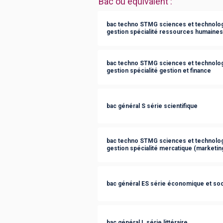
Bac ou équivalent
:
bac techno STMG sciences et technolog
gestion spécialité ressources humaine
bac techno STMG sciences et technolog
gestion spécialité gestion et finance
bac général S série scientifique
bac techno STMG sciences et technolog
gestion spécialité mercatique (marketin
bac général ES série économique et soc
bac général L série littéraire