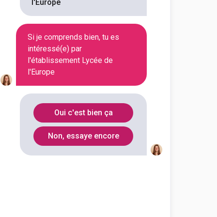
l'Europe
En initial
Si je comprends bien, tu es
intéressé(e) par
l'établissement Lycée de
En initial
l'Europe
En initial
Oui c'est bien ça
Non, essaye encore
En initial
En initial