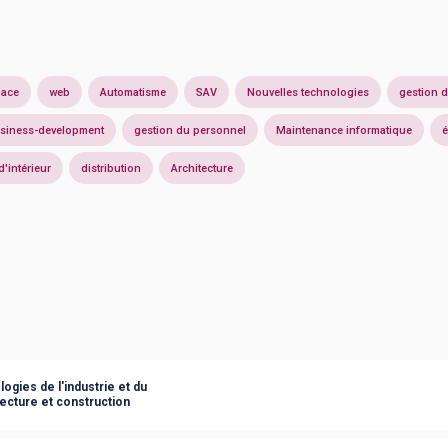
pace
web
Automatisme
SAV
Nouvelles technologies
gestion d
siness-development
gestion du personnel
Maintenance informatique
é
d'intérieur
distribution
Architecture
ogies de l'industrie et du
ecture et construction