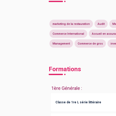
marketing de la restauration
Audit
Ma
Commerce International
Accueil en assur
Management
Commerce de gros
inv
Formations
1ère Générale
:
Classe de 1re L série littéraire