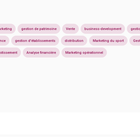
rketing
gestion de patrimoine
Vente
business-development
gesti
ance
gestion d'établissements
distribution
Marketing du sport
Gest
estissement
Analyse financière
Marketing opérationnel