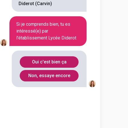
Diderot (Carvin)
En initial
Si je comprends bien, tu es
intéressé(e) par
l'établissement Lycée Diderot
En initial
En initial
Oui c'est bien ça
Non, essaye encore
En initial
En initial