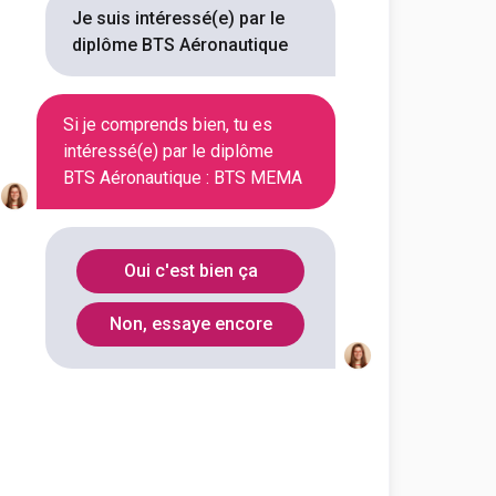
Essonne
91300
Je suis intéressé(e) par le
diplôme BTS Aéronautique
Gironde
33360
Si je comprends bien, tu es
intéressé(e) par le diplôme
BTS Aéronautique : BTS MEMA
Oui c'est bien ça
Non, essaye encore
Blagnac
(
1
)