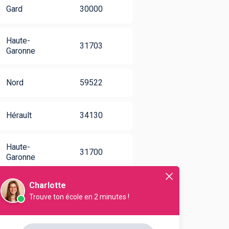
Gard
30000
Haute-
31703
Garonne
Nord
59522
Hérault
34130
Haute-
31700
Garonne
Charlotte
Bouches-du-
13741
Trouve ton école en 2 minutes !
Rhône