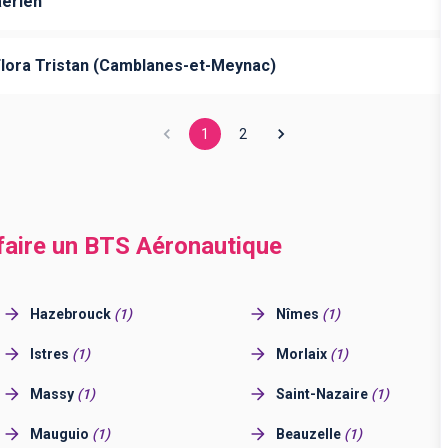
aérien
Flora Tristan (Camblanes-et-Meynac)
1
2
 faire un BTS Aéronautique
Hazebrouck
(
1
)
Nîmes
(
1
)
Istres
(
1
)
Morlaix
(
1
)
Massy
(
1
)
Saint-Nazaire
(
1
)
Mauguio
(
1
)
Beauzelle
(
1
)