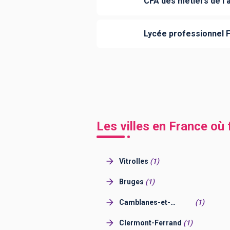
CFA des métiers de l'
Lycée professionnel 
Les villes en France où
Vitrolles
(
1
)
Bruges
(
1
)
Camblanes-et-
(
1
)
Meynac
Clermont-Ferrand
(
1
)