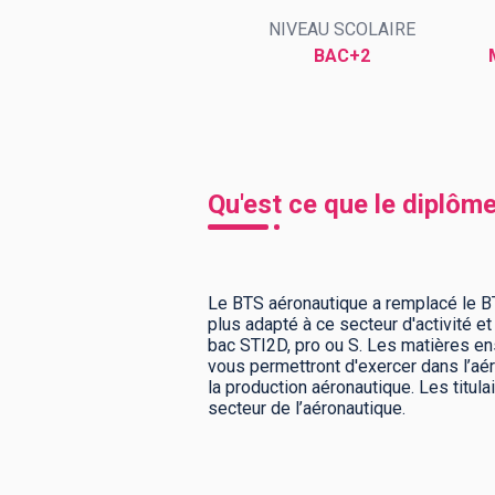
NIVEAU SCOLAIRE
BAC+2
BTS
Écoles
Masters
Licences pro
Articles
CAP
Qu'est ce que le diplôm
Bac pro
Bachelors
Le BTS aéronautique a remplacé le BT
plus adapté à ce secteur d'activité et
bac STI2D, pro ou S. Les matières en
vous permettront d'exercer dans l’aér
la production aéronautique. Les titu
secteur de l’aéronautique.