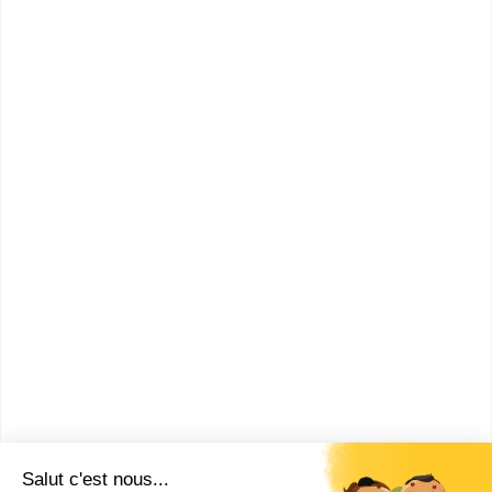
...
Master pro Droit, économie,
gestion mention management
des ressources humaines et du
développe...
Accède à la fiche pour obtenir toutes les
informations dont tu as besoin pour réussir ton
orientation en cliquant sur le bouton ci-dessous.
Bac+5
Voir la fiche
Alternance Languedoc -
Montpellier
Master Ressources Humaines
Accède à la fiche pour obtenir toutes les
informations dont tu as besoin pour réussir ton
orientation en cliquant sur le bouton ci-dessous.
Bac+5
Voir la fiche