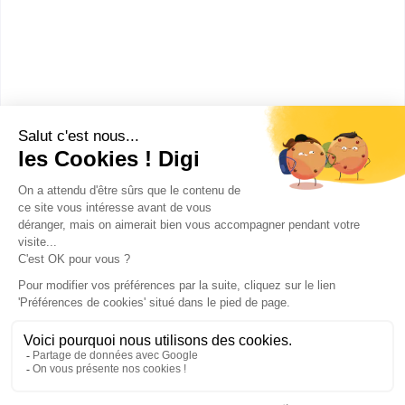
Master Droit, économie, gestion
mention management de
l'innovation spécialité
management de la...
Accède à la fiche pour obtenir toutes les
informations dont tu as besoin pour réussir ton
orientation en cliquant sur le bouton ci-dessous.
Bac+5
Voir la fiche
Publicité sur le réseau digiSchool
C.G.U/C.G.V