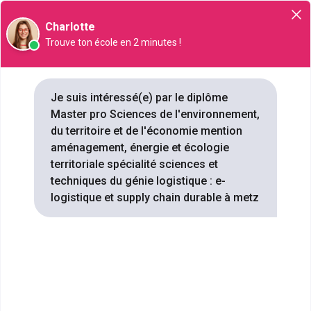
Orientation
Charlotte
Trouve ton école en 2 minutes !
Master pro Sciences de
Je suis intéressé(e) par le diplôme
Master pro Sciences de l'environnement,
l'environnement, du territoire et
du territoire et de l'économie mention
de l'économie mention
aménagement, énergie et écologie
aménagement, énergie et
territoriale spécialité sciences et
écologie territoriale spécialité
techniques du génie logistique : e-
sciences et techniques du
logistique et supply chain durable à metz
génie logistique : e-logistique
et supply chain durable à Metz
: 4 formations référencées