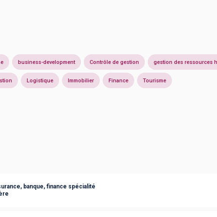
ne
business-development
Contrôle de gestion
gestion des ressources 
stion
Logistique
Immobilier
Finance
Tourisme
urance, banque, finance spécialité
ère