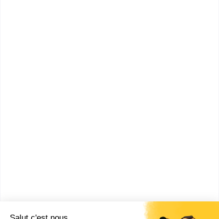
supérieur du profe...
Master MEEF Sciences,
technologies, santé mention
métiers de l'enseignement, de
l'éducation et...
Accède à la fiche pour obtenir toutes les
informations dont tu as besoin pour réussir ton
orientation en cliquant sur le bouton ci-dessous.
Bac+5
Voir la fiche
INSPÉ - Institut national
supérieur du profe...
Master MEEF mention métiers
de l'enseignement, de
l'éducation et de la formation -
premier deg...
Accède à la fiche pour obtenir toutes les
informations dont tu as besoin pour réussir ton
orientation en cliquant sur le bouton ci-dessous.