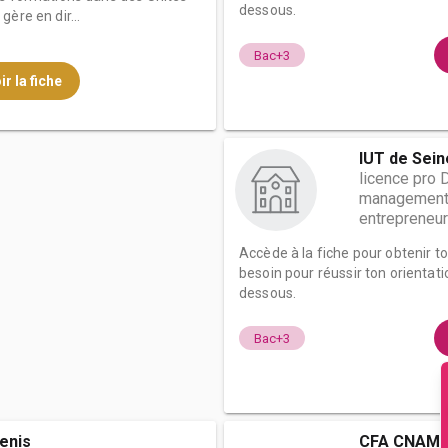
dessous.
ère en dir...
Bac+3
ir la fiche
IUT de Sein
licence pro 
management 
entrepreneur
Accède à la fiche pour obtenir t
besoin pour réussir ton orientati
dessous.
Bac+3
enis
CFA CNAM I