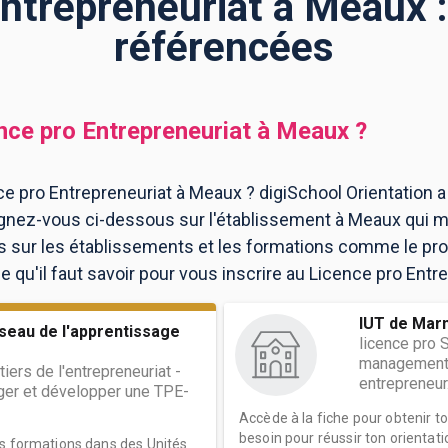
Entrepreneuriat à Meaux :
référencées
nce pro Entrepreneuriat
à
Meaux
?
e pro Entrepreneuriat à Meaux ? digiSchool Orientation a
gnez-vous ci-dessous sur l'établissement à Meaux qui 
ns sur les établissements et les formations comme le p
 qu'il faut savoir pour vous inscrire au Licence pro Entr
IUT de Marn
éseau de l'apprentissage
licence pro 
management 
iers de l'entrepreneuriat -
entrepreneur.
er et développer une TPE-
Accède à la fiche pour obtenir t
besoin pour réussir ton orientati
es formations dans des Unités