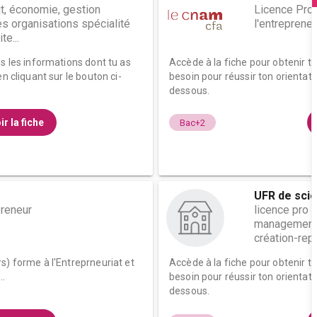
it, économie, gestion
Licence Pro
 organisations spécialité
l'entrepreneu
e...
es les informations dont tu as
Accède à la fiche pour obtenir t
n cliquant sur le bouton ci-
besoin pour réussir ton orientati
dessous.
ir la fiche
Bac+2
UFR de scie
preneur
licence pro 
management 
création-repri
s) forme à l'Entreprneuriat et
Accède à la fiche pour obtenir t
..
besoin pour réussir ton orientati
dessous.