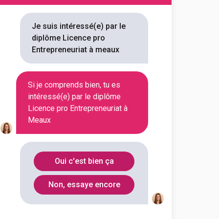
fessionnelle Métiers de
riat
Je suis intéressé(e) par le
diplôme Licence pro
outes les informations dont tu as
Entrepreneuriat à meaux
on en cliquant sur le bouton ci-
Si je comprends bien, tu es
Voir la fiche
intéressé(e) par le diplôme
Licence pro Entrepreneuriat à
Meaux
nces sociales et de gestion
Droit, économie, gestion
des organisations spécialité
Oui c'est bien ça
se ...
outes les informations dont tu as
Non, essaye encore
on en cliquant sur le bouton ci-