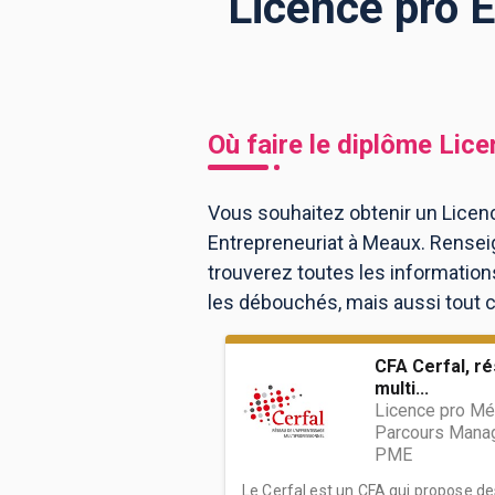
Licence pro 
BTS
Écoles
Masters
Licences pro
Articles
Où faire le diplôme
Lice
CAP
Bac pro
Vous souhaitez obtenir un Licenc
Entrepreneuriat à Meaux. Rensei
Bachelors
trouverez toutes les informatio
les débouchés, mais aussi tout ce
CFA Cerfal, r
multi...
Licence pro Mét
Parcours Manag
PME
Le Cerfal est un CFA qui propose d