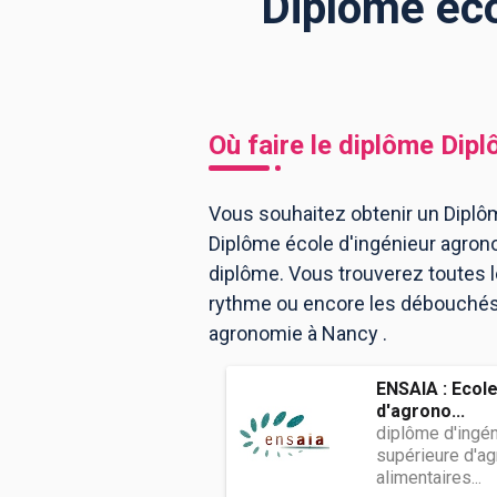
Diplôme éco
BTS
Écoles
Masters
Licences pro
Articles
Où faire le diplôme
Dipl
CAP
Bac pro
Vous souhaitez obtenir un Diplôm
Diplôme école d'ingénieur agron
Bachelors
diplôme. Vous trouverez toutes 
rythme ou encore les débouchés, 
agronomie à Nancy .
ENSAIA : Ecole
d'agrono...
diplôme d'ingén
supérieure d'ag
alimentaires...