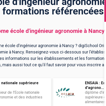
le d'ingénieur agronomie
formations référencées
ôme école d'ingénieur agronomie
à
Nancy
e école d'ingénieur agronomie à Nancy ? digiSchool Orie
omie à Nancy. Renseignez-vous ci-dessous sur l'établi
les informations sur les établissements et les formatio
mais aussi tout ce qu'il faut savoir pour vous inscrire a
 nationale supérieure
ENSAIA : Ec
d'agrono...
ieur de l'Ecole nationale
diplôme d'in
ronomie et des industries
supérieure d
alimentaires..